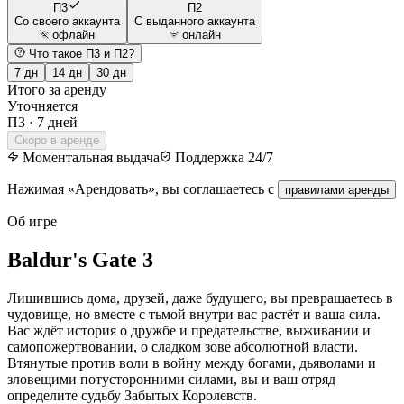
П3
П2
Со своего аккаунта
С выданного аккаунта
офлайн
онлайн
Что такое П3 и П2?
7
дн
14
дн
30
дн
Итого за аренду
Уточняется
П3
·
7 дней
Скоро в аренде
Моментальная выдача
Поддержка 24/7
Нажимая «Арендовать», вы соглашаетесь с
правилами аренды
Об игре
Baldur's Gate 3
Лишившись дома, друзей, даже будущего, вы превращаетесь в
чудовище, но вместе с тьмой внутри вас растёт и ваша сила.
Вас ждёт история о дружбе и предательстве, выживании и
самопожертвовании, о сладком зове абсолютной власти.
Втянутые против воли в войну между богами, дьяволами и
зловещими потусторонними силами, вы и ваш отряд
определите судьбу Забытых Королевств.