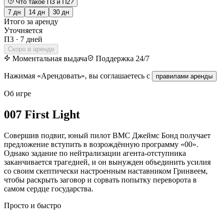
Что такое П3 и П2?
7
дн
14
дн
30
дн
Итого за аренду
Уточняется
П3
·
7 дней
Скоро в аренде
Моментальная выдача
Поддержка 24/7
Нажимая «Арендовать», вы соглашаетесь с
правилами аренды
Об игре
007 First Light
Совершив подвиг, юный пилот ВМС Джеймс Бонд получает
предложение вступить в возрождённую программу «00».
Однако задание по нейтрализации агента-отступника
заканчивается трагедией, и он вынужден объединить усилия
со своим скептически настроенным наставником Гринвеем,
чтобы раскрыть заговор и сорвать попытку переворота в
самом сердце государства.
Просто и быстро