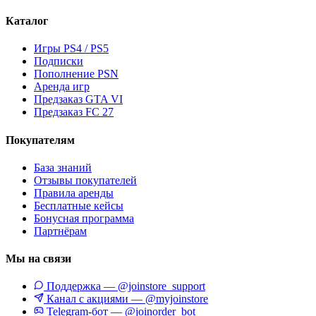
Каталог
Игры PS4 / PS5
Подписки
Пополнение PSN
Аренда игр
Предзаказ GTA VI
Предзаказ FC 27
Покупателям
База знаний
Отзывы покупателей
Правила аренды
Бесплатные кейсы
Бонусная программа
Партнёрам
Мы на связи
Поддержка — @joinstore_support
Канал с акциями — @myjoinstore
Telegram-бот — @joinorder_bot